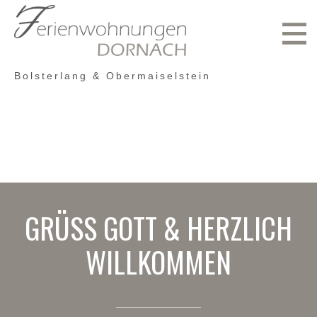
direkt zur Navigation
direkt zum Inhalt
Bolsterlang & Obermaiselstein
GRÜSS GOTT & HERZLICH W
ILLKOMMEN